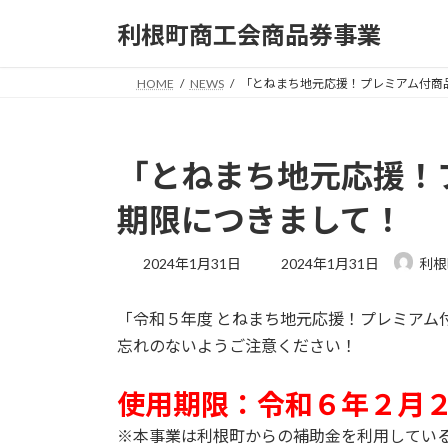
コ
ナ
利根町商工会商品券事業
ン
ビ
テ
ゲ
ン
ー
HOME
NEWS
「とねまち地元応援！プレミアム付商
ツ
シ
へ
ョ
ス
ン
「とねまち地元応援！
キ
に
ッ
移
期限につきまして！
プ
動
最
2024年1月31日
2024年1月31日
利根
終
更
「令和５年度 とねまち地元応援！プレミアム
新
日
忘れのないようご注意ください！
時
:
使用期限：令和６年２月
※本事業は利根町からの補助金を利用してい