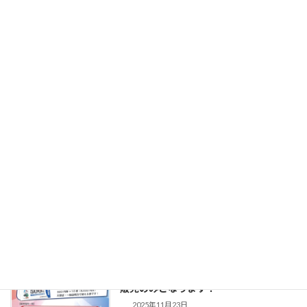
令和7年度プレミアム付商品券の使用期
NEWS
限終了のお知らせ
2026年3月1日
飲食店「ママとこcafe」が新たに加盟店
NEWS
となりました！
2025年12月5日
【完売御礼】令和7年度「とねまち地
NEWS
元応援！プレミアム付商品券」完全完売
のお知らせ
2025年11月25日
完売御礼！「とねまち地元応援！プレミ
NEWS
アム付商品券」残るは利根町商工会での
販売のみとなります！
2025年11月23日